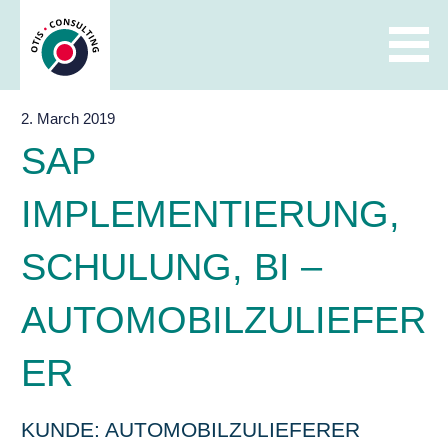
Skip
to
content
2. March 2019
SAP
IMPLEMENTIERUNG,
SCHULUNG, BI –
AUTOMOBILZULIEFER
ER
KUNDE: AUTOMOBILZULIEFERER